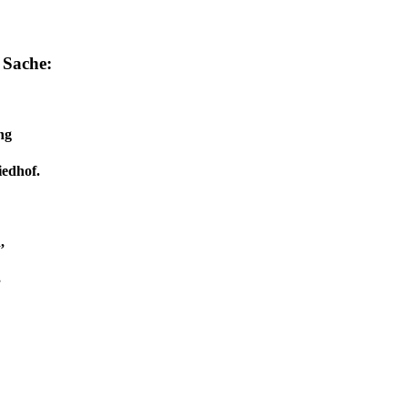
 Sache:
ng
iedhof.
,
,